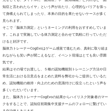
知症と言われたらイヤ」という声が出たり、心理的なバリアを張っ
て身構えられてしまったり、本来の目的を果たせないケースが多く
見られます。
そこで「脳体力測定」というネーミングの利用をおすすめしていま
す。これまで実施している体力測定と合わせて気軽に行っていただ
けると好評です。
脳体力トレーナーCogEvoはゲーム感覚で進むため、真剣に取り組ま
れながらも笑い声が聞こえるなど、イベント現場はとても良い雰囲
気です。
結果はその場でお渡しし、５種の認知機能別トレーニング方法や日
常生活における注意点をまとめた資料を弊社からご提供しているた
め、認知機能の維持・向上のための意識付けに役立ったという声を
多くいただいています。
また、脳体力トレーナーCogEvoの結果からハイリスク対象者のマー
クをすることで、認知症初期集中支援チームのフォローに繋げてい
る自治体もあります。