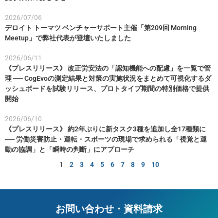
2026/07/06
デロイト トーマツ ベンチャーサポート主催「第209回 Morning
Meetup」で弊社代表が登壇いたしました
2026/06/11
《プレスリリース》 改正労安法の「認知機能への配慮」を一覧で管
理 ── CogEvoの測定結果と対策の実施状況をまとめて可視化するダ
ッシュボードを試験リリース、プロトタイプ期間の特別価格で提供
開始
2026/06/10
《プレスリリース》 約2年ぶりに新タスク3種を追加し全17種類に
── 労働災害防止・運転・スポーツの現場で求められる「視覚と運
動の協調」と「瞬時の判断」にアプローチ
1
2
3
4
5
6
7
8
9
10
お問い合わせ・資料請求