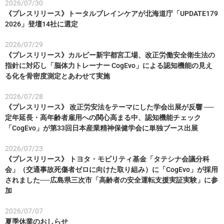
2026/07/30
《プレスリリース》トータルブレインケアが北海道庁「UPDATE179
2026」登壇14社に選定
2026/07/29
《プレスリリース》カルビー新宇都宮工場、改正労働安全衛生法の
指針に対応し「脳体力トレーナー CogEvo」による認知機能の見え
る化を骨密度測定とあわせて実施
2026/07/28
《プレスリリース》 改正労安法をテーマにした学会出展が反響 ──
定年延長・高年齢者雇用への関心高まる中、認知機能チェック
「CogEvo」が第33回日本産業精神保健学会に単独ブース出展
2026/07/23
《プレスリリース》 トヨタ・モビリティ基金「タテシナ会議分科
会」（交通事故死傷者ゼロに向けた取り組み）に「CogEvo」が採用
されました──広島県三次市「高齢者の安全運転支援実証実験」に参
加
2026/07/07
夏季休業のおしらせ