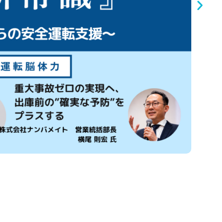
申込み
企業, ヒヤ
2026/